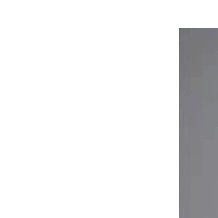
以高质量法律服务 护航金融高质量发展
这些疫情防控法律知识，请查收！